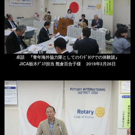
卓話 『青年海外協力隊としてのｲﾝﾄﾞﾈｼｱでの体験談』
JICA栃木ﾃﾞｽｸ担当 熊倉百合子様 2019年3月26日