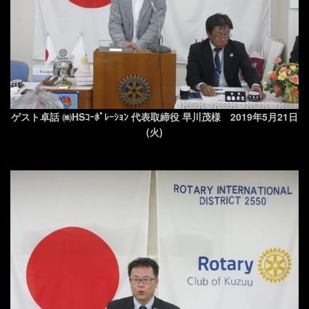
ゲスト卓話 ㈱HSｺｰﾎﾟﾚｰｼｮﾝ 代表取締役 早川茂様 2019年5月21日
(火)