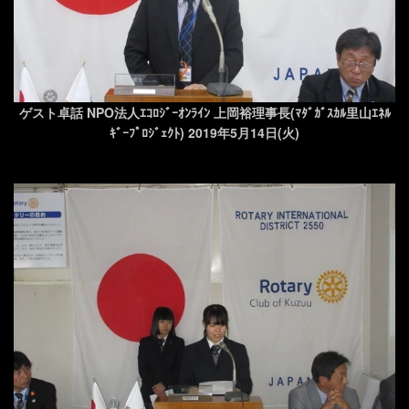
ゲスト卓話 NPO法人ｴｺﾛｼﾞｰｵﾝﾗｲﾝ 上岡裕理事長(ﾏﾀﾞｶﾞｽｶﾙ里山ｴﾈﾙ
ｷﾞｰﾌﾟﾛｼﾞｪｸﾄ) 2019年5月14日(火)